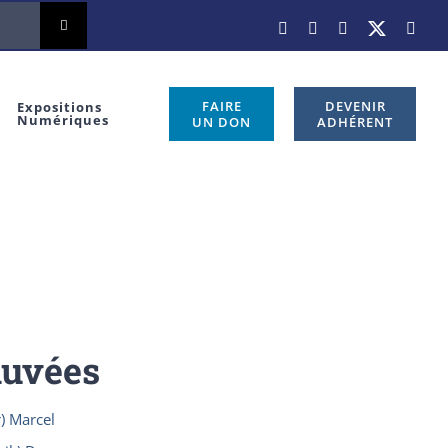
Facebook
Instagram
LinkedIn
X
You
FAIRE
DEVENIR
Expositions
Numériques
UN DON
ADHÉRENT
auvées
) Marcel