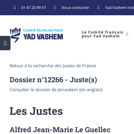
Skip
01 47 20 99 57
Nous contacter
Yad Vashem Inst
to
content
Le Comité français
pour Yad Vashem
Toggle
Sliding
Bar
Retour à la recherche des Justes de France
Area
Dossier n°
12266
- Juste(s)
Consulter le dossier de Jérusalem (en anglais)
Les Justes
Alfred Jean-Marie Le Guellec