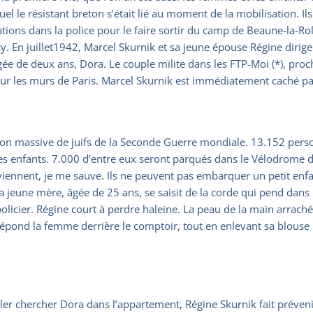
el le résistant breton s’était lié au moment de la mobilisation. I
tions dans la police pour le faire sortir du camp de Beaune-la-Rol
y. En juillet1942, Marcel Skurnik et sa jeune épouse Régine dirige
 âgée de deux ans, Dora. Le couple milite dans les FTP-Moi (*), p
sur les murs de Paris. Marcel Skurnik est immédiatement caché pa
on massive de juifs de la Seconde Guerre mondiale. 13.152 person
 enfants. 7.000 d’entre eux seront parqués dans le Vélodrome d’Hi
ls viennent, je me sauve. Ils ne peuvent pas embarquer un petit en
 La jeune mère, âgée de 25 ans, se saisit de la corde qui pend dans 
n policier. Régine court à perdre haleine. La peau de la main arraché
 répond la femme derrière le comptoir, tout en enlevant sa blouse 
ler chercher Dora dans l’appartement, Régine Skurnik fait prévenir