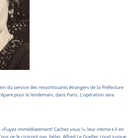
ein du service des ressortissants étrangers de la Préfecture
 prépare pour le lendemain, dans Paris. L’opération sera
se. «Fuyez immédiatement! Cachez vous !», leur intime-t-il en
 Tous ne le croiront pas, hélas. Alfred Le Guellec court jusque