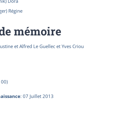
ik) Dora
er) Régine
 de mémoire
tine et Alfred Le Guellec et Yves Criou
100)
aissance
:
07 Juillet 2013