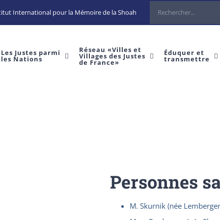
Rechercher
itut International pour la Mémoire de la Shoah
Réseau «Villes et
Les Justes parmi
Éduquer et
Villages des Justes
les Nations
transmettre
de France»
Personnes s
M. Skurnik (née Lemberger