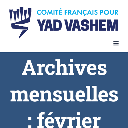
Skip
to
content
Archives
mensuelles
:
février