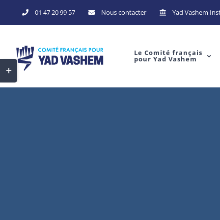
Skip
01 47 20 99 57
Nous contacter
Yad Vashem Inst
to
content
Le Comité français
pour Yad Vashem
Toggle
Sliding
Bar
Area