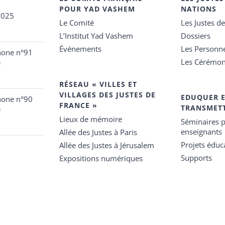
POUR YAD VASHEM
NATIONS
2025
Le Comité
Les Justes d
L’Institut Yad Vashem
Dossiers
Événements
Les Personn
hone n°91
Les Cérémon
e
RÉSEAU « VILLES ET
VILLAGES DES JUSTES DE
EDUQUER 
hone n°90
FRANCE »
TRANSMET
e
Lieux de mémoire
Séminaires p
enseignants
Allée des Justes à Paris
Projets éduca
Allée des Justes à Jérusalem
Supports
Expositions numériques