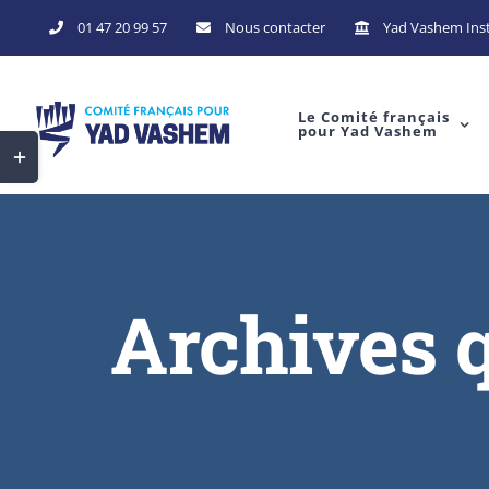
Skip
01 47 20 99 57
Nous contacter
Yad Vashem Inst
to
content
Le Comité français
pour Yad Vashem
Toggle
Sliding
Bar
Area
Archives 