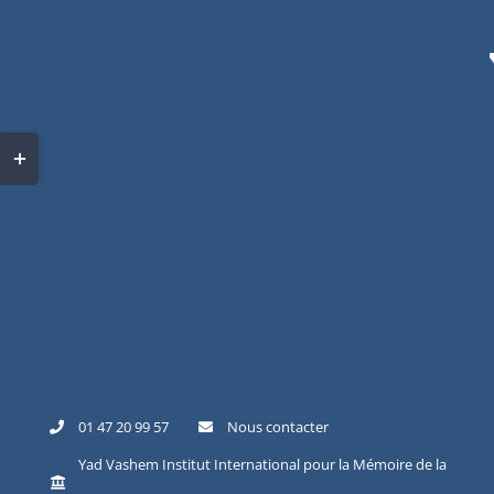
Skip
to
content
Toggle
Sliding
Bar
Area
01 47 20 99 57
Nous contacter
Yad Vashem Institut International pour la Mémoire de la