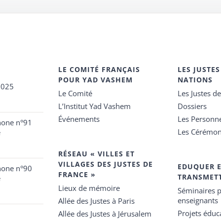
LE COMITÉ FRANÇAIS
LES JUSTES
POUR YAD VASHEM
NATIONS
2025
Le Comité
Les Justes d
L’Institut Yad Vashem
Dossiers
Événements
Les Personn
hone n°91
Les Cérémon
e
RÉSEAU « VILLES ET
VILLAGES DES JUSTES DE
EDUQUER 
hone n°90
FRANCE »
TRANSMET
e
Lieux de mémoire
Séminaires p
enseignants
Allée des Justes à Paris
Projets éduca
Allée des Justes à Jérusalem