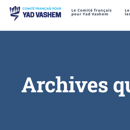
Le Comité français
Le
pour Yad Vashem
le
Archives q