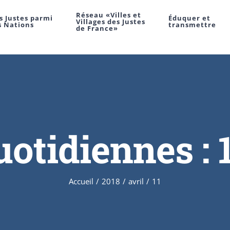
Réseau «Villes et
s Justes parmi
Éduquer et
Villages des Justes
s Nations
transmettre
de France»
uotidiennes :
Accueil
/
2018
/
avril
/
11