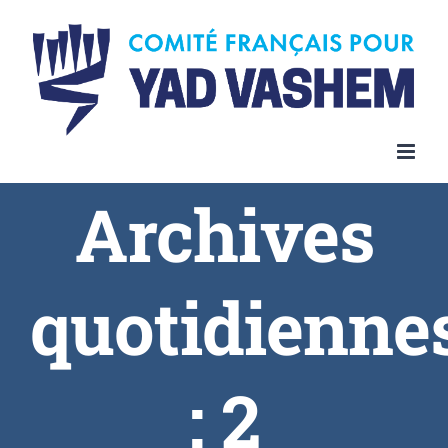
Skip
to
content
Archives
quotidienne
:
2