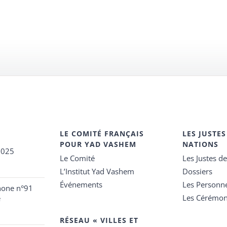
LE COMITÉ FRANÇAIS
LES JUSTES
POUR YAD VASHEM
NATIONS
2025
Le Comité
Les Justes d
L’Institut Yad Vashem
Dossiers
Événements
Les Personn
hone n°91
Les Cérémon
e
RÉSEAU « VILLES ET