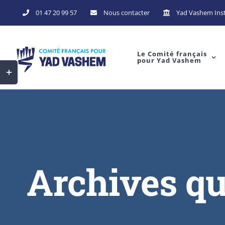
Skip
01 47 20 99 57
Nous contacter
Yad Vashem Inst
to
content
Le Comité français
pour Yad Vashem
Toggle
Sliding
Bar
Area
Archives qu