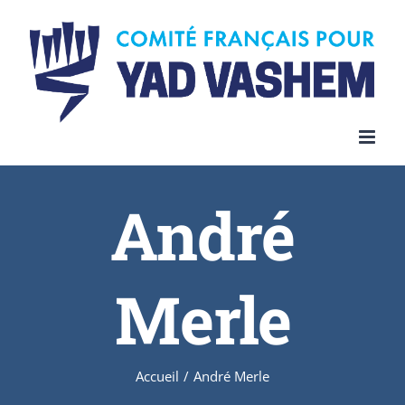
Skip
to
content
André
Merle
Accueil
/
André Merle