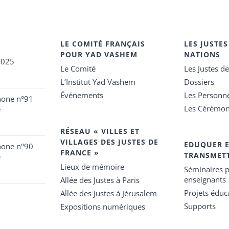
LE COMITÉ FRANÇAIS
LES JUSTES
POUR YAD VASHEM
NATIONS
2025
Le Comité
Les Justes d
L’Institut Yad Vashem
Dossiers
Événements
Les Personn
hone n°91
Les Cérémon
e
RÉSEAU « VILLES ET
VILLAGES DES JUSTES DE
EDUQUER 
hone n°90
FRANCE »
TRANSMET
e
Lieux de mémoire
Séminaires p
enseignants
Allée des Justes à Paris
Projets éduca
Allée des Justes à Jérusalem
Supports
Expositions numériques