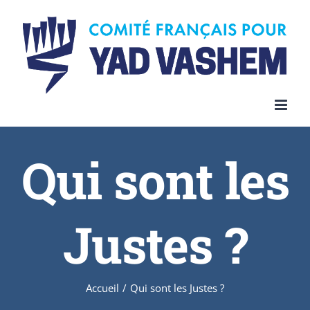
Skip
to
content
Qui sont les
Justes ?
Accueil
/
Qui sont les Justes ?