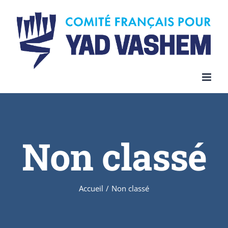
Skip
to
content
Non classé
Accueil
/
Non classé