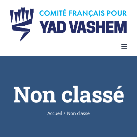
Skip
to
content
Non classé
Accueil
/
Non classé