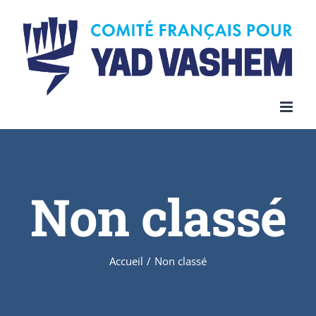
Skip
to
content
Non classé
Accueil
/
Non classé