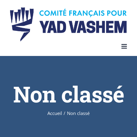
Skip
to
content
Non classé
Accueil
/
Non classé