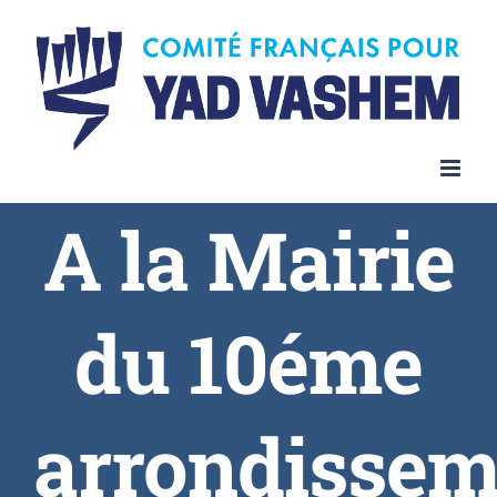
Skip
to
content
A la Mairie
du 10éme
arrondissem