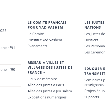
LE COMITÉ FRANÇAIS
LES JUSTES
POUR YAD VASHEM
NATIONS
2025
Le Comité
Les Justes d
L’Institut Yad Vashem
Dossiers
Événements
Les Personn
hone n°91
Les Cérémon
e
RÉSEAU « VILLES ET
VILLAGES DES JUSTES DE
EDUQUER 
hone n°90
FRANCE »
TRANSMET
e
Lieux de mémoire
Séminaires p
enseignants
Allée des Justes à Paris
Projets éduca
Allée des Justes à Jérusalem
Supports
Expositions numériques