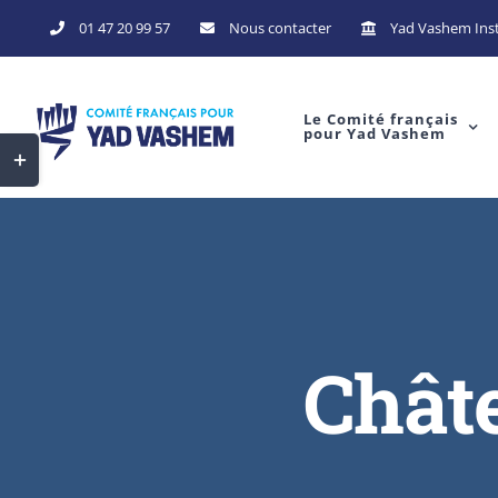
Skip
01 47 20 99 57
Nous contacter
Yad Vashem Inst
to
content
Le Comité français
pour Yad Vashem
Toggle
Sliding
Bar
Area
Châte