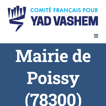
Skip
to
content
Mairie de
Poissy
(78300)