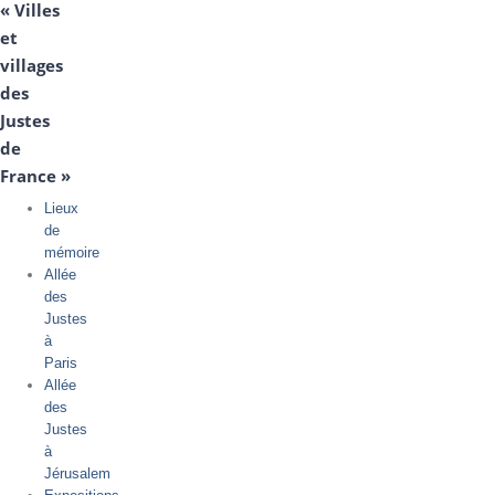
« Villes
et
villages
des
Justes
de
France »
Lieux
de
mémoire
Allée
des
Justes
à
Paris
Allée
des
Justes
à
Jérusalem