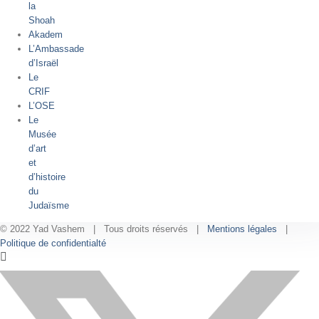
la
Shoah
Akadem
L’Ambassade
d’Israël
Le
CRIF
L’OSE
Le
Musée
d’art
et
d’histoire
du
Judaïsme
© 2022 Yad Vashem | Tous droits réservés |
Mentions légales
|
Politique de confidentialté
Facebook
Instagram
LinkedIn
X