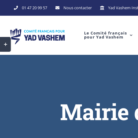
Skip
01 47 20 99 57
Nous contacter
Yad Vashem Inst
to
content
Le Comité français
pour Yad Vashem
Toggle
Sliding
Bar
Area
Mairie 