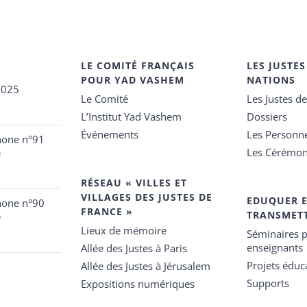
LE COMITÉ FRANÇAIS
LES JUSTES
POUR YAD VASHEM
NATIONS
2025
Le Comité
Les Justes d
L’Institut Yad Vashem
Dossiers
Événements
Les Personn
hone n°91
Les Cérémon
e
RÉSEAU « VILLES ET
VILLAGES DES JUSTES DE
EDUQUER 
hone n°90
FRANCE »
TRANSMET
e
Lieux de mémoire
Séminaires p
enseignants
Allée des Justes à Paris
Projets éduca
Allée des Justes à Jérusalem
Supports
Expositions numériques