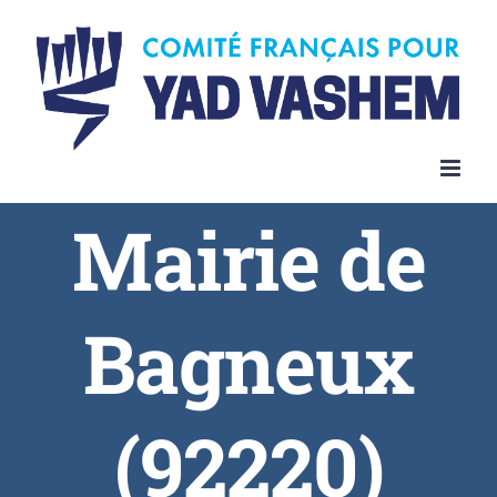
Skip
to
content
Mairie de
Bagneux
(92220)