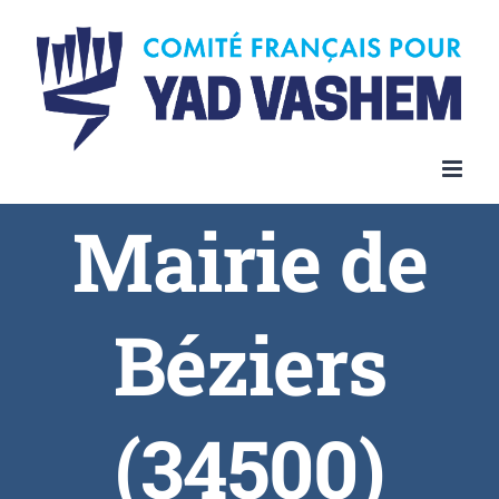
Skip
to
content
Mairie de
Béziers
(34500)