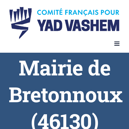
Skip
to
content
Mairie de
Bretonnoux
(46130)