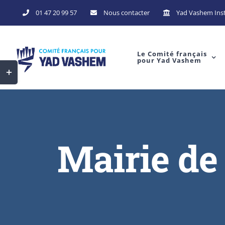
Skip
01 47 20 99 57
Nous contacter
Yad Vashem Inst
to
content
Le Comité français
pour Yad Vashem
Toggle
Sliding
Bar
Area
Mairie de