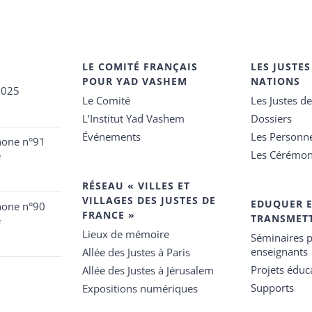
LE COMITÉ FRANÇAIS
LES JUSTES
POUR YAD VASHEM
NATIONS
2025
Le Comité
Les Justes d
L’Institut Yad Vashem
Dossiers
Événements
Les Personn
hone n°91
Les Cérémon
e
RÉSEAU « VILLES ET
VILLAGES DES JUSTES DE
EDUQUER 
hone n°90
FRANCE »
TRANSMET
e
Lieux de mémoire
Séminaires p
enseignants
Allée des Justes à Paris
Projets éduca
Allée des Justes à Jérusalem
Supports
Expositions numériques