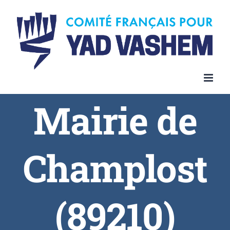
Skip
to
content
Mairie de
Champlost
(89210)