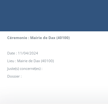
Céremonie : Mairie de Dax (40100)
Date : 11/04/2024
Lieu : Mairie de Dax (40100)
Juste(s) concerné(es) :
Dossier :