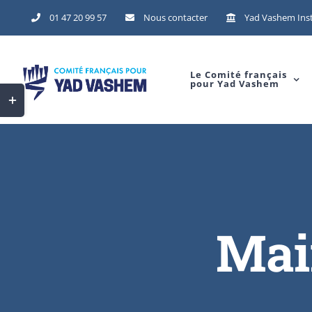
Skip
01 47 20 99 57
Nous contacter
Yad Vashem Inst
to
content
Le Comité français
pour Yad Vashem
Toggle
Sliding
Bar
Area
Mair