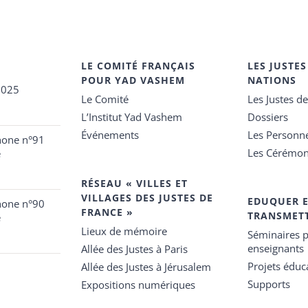
LE COMITÉ FRANÇAIS
LES JUSTES
POUR YAD VASHEM
NATIONS
2025
Le Comité
Les Justes d
L’Institut Yad Vashem
Dossiers
Événements
Les Personn
hone n°91
Les Cérémon
e
RÉSEAU « VILLES ET
VILLAGES DES JUSTES DE
EDUQUER 
hone n°90
FRANCE »
TRANSMET
e
Lieux de mémoire
Séminaires p
enseignants
Allée des Justes à Paris
Projets éduca
Allée des Justes à Jérusalem
Supports
Expositions numériques