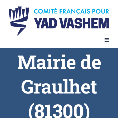
Skip
to
content
Mairie de
Graulhet
(81300)