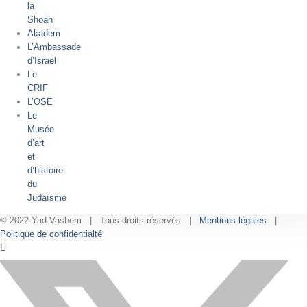
la
Shoah
Akadem
L’Ambassade
d’Israël
Le
CRIF
L’OSE
Le
Musée
d’art
et
d’histoire
du
Judaïsme
© 2022 Yad Vashem | Tous droits réservés |
Mentions légales
|
Politique de confidentialté
Facebook
Instagram
LinkedIn
X