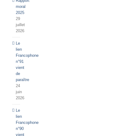
Rapport
moral
2025
29
juillet
2026
Le
lien
Francophone
n°91
vient
de
paraître
24
juin
2026
Le
lien
Francophone
n°90
vient