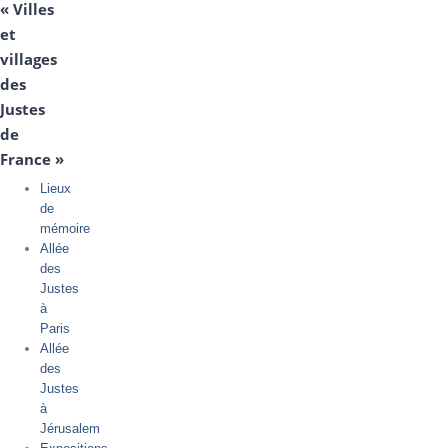
« Villes
et
villages
des
Justes
de
France »
Lieux
de
mémoire
Allée
des
Justes
à
Paris
Allée
des
Justes
à
Jérusalem