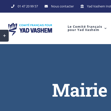
Skip
01 47 20 99 57
Nous contacter
Yad Vashem Inst
to
content
Le Comité français
pour Yad Vashem
Toggle
Sliding
Bar
Area
Mairie 