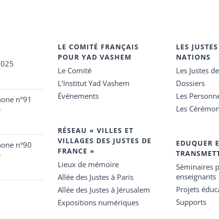
LE COMITÉ FRANÇAIS
LES JUSTES
POUR YAD VASHEM
NATIONS
2025
Le Comité
Les Justes d
L’Institut Yad Vashem
Dossiers
Événements
Les Personn
hone n°91
Les Cérémon
e
RÉSEAU « VILLES ET
VILLAGES DES JUSTES DE
EDUQUER 
hone n°90
FRANCE »
TRANSMET
e
Lieux de mémoire
Séminaires p
enseignants
Allée des Justes à Paris
Projets éduca
Allée des Justes à Jérusalem
Supports
Expositions numériques