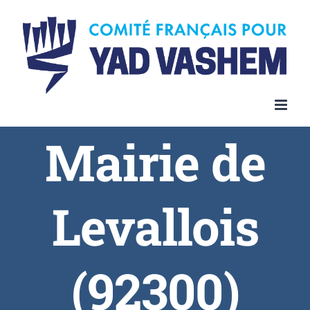
Skip
to
content
Mairie de
Levallois
(92300)