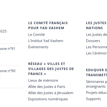
LE COMITÉ FRANÇAIS
LES JUSTES
POUR YAD VASHEM
NATIONS
2025
Le Comité
Les Justes d
L’Institut Yad Vashem
Dossiers
Événements
Les Personn
hone n°91
Les Cérémon
e
RÉSEAU « VILLES ET
VILLAGES DES JUSTES DE
EDUQUER 
hone n°90
FRANCE »
TRANSMET
e
Lieux de mémoire
Séminaires p
enseignants
Allée des Justes à Paris
Projets éduca
Allée des Justes à Jérusalem
Supports
Expositions numériques