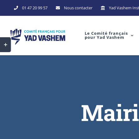
Skip
01 47 20 99 57
Nous contacter
Yad Vashem Inst
to
content
Le Comité français
pour Yad Vashem
Toggle
Sliding
Bar
Area
Mairi