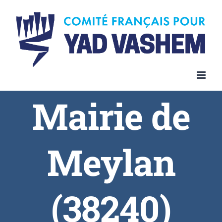
Skip
to
content
Mairie de
Meylan
(38240)