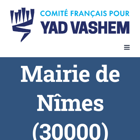
Skip
to
content
Mairie de
Nîmes
(30000)