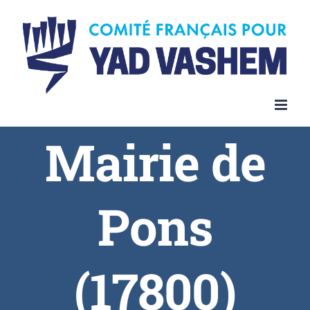
Skip
to
content
Mairie de
Pons
(17800)