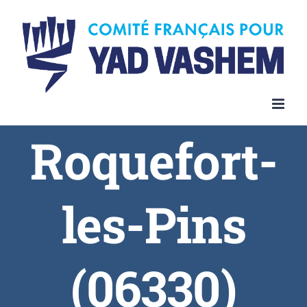
Skip
to
content
Roquefort-
les-Pins
(06330)