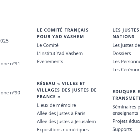
LE COMITÉ FRANÇAIS
LES JUSTES
POUR YAD VASHEM
NATIONS
2025
Le Comité
Les Justes d
L’Institut Yad Vashem
Dossiers
Événements
Les Personn
hone n°91
Les Cérémon
e
RÉSEAU « VILLES ET
VILLAGES DES JUSTES DE
EDUQUER 
hone n°90
FRANCE »
TRANSMET
e
Lieux de mémoire
Séminaires p
enseignants
Allée des Justes à Paris
Projets éduca
Allée des Justes à Jérusalem
Supports
Expositions numériques