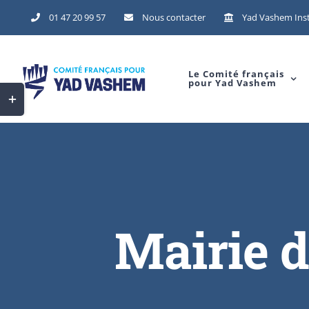
Skip
01 47 20 99 57
Nous contacter
Yad Vashem Inst
to
content
Le Comité français
pour Yad Vashem
Toggle
Sliding
Bar
Area
Mairie d