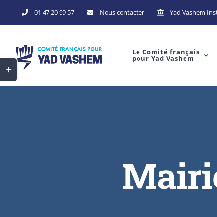
Skip
01 47 20 99 57
Nous contacter
Yad Vashem Inst
to
content
Le Comité français
pour Yad Vashem
Toggle
Sliding
Bar
Area
Mairi