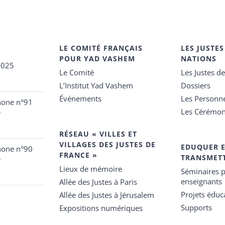
LE COMITÉ FRANÇAIS
LES JUSTES
POUR YAD VASHEM
NATIONS
2025
Le Comité
Les Justes d
L’Institut Yad Vashem
Dossiers
Événements
Les Personn
hone n°91
Les Cérémon
e
RÉSEAU « VILLES ET
VILLAGES DES JUSTES DE
EDUQUER 
hone n°90
FRANCE »
TRANSMET
e
Lieux de mémoire
Séminaires p
enseignants
Allée des Justes à Paris
Projets éduca
Allée des Justes à Jérusalem
Supports
Expositions numériques