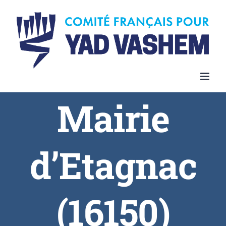
Skip
to
content
Mairie
d’Etagnac
(16150)