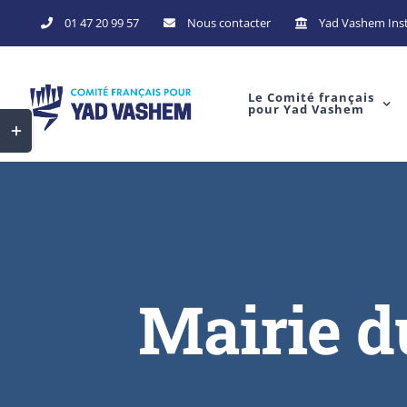
Skip
01 47 20 99 57
Nous contacter
Yad Vashem Inst
to
content
Le Comité français
pour Yad Vashem
Toggle
Sliding
Bar
Area
Mairie d