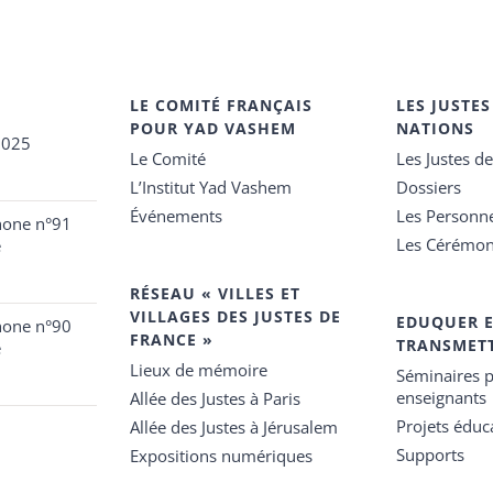
LE COMITÉ FRANÇAIS
LES JUSTES
POUR YAD VASHEM
NATIONS
2025
Le Comité
Les Justes d
L’Institut Yad Vashem
Dossiers
Événements
Les Personn
hone n°91
Les Cérémon
e
RÉSEAU « VILLES ET
VILLAGES DES JUSTES DE
EDUQUER 
hone n°90
FRANCE »
TRANSMET
e
Lieux de mémoire
Séminaires p
enseignants
Allée des Justes à Paris
Projets éduca
Allée des Justes à Jérusalem
Supports
Expositions numériques