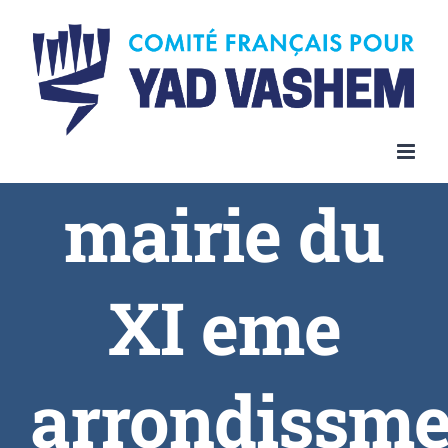
Skip
to
content
mairie du
XI eme
arrondissme