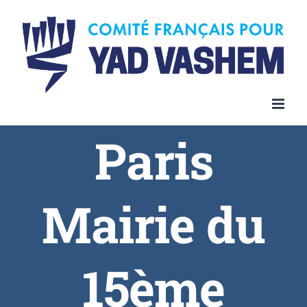
Skip
to
content
Paris
Mairie du
15ème