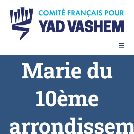
Skip
to
content
Marie du
10ème
arrondissem