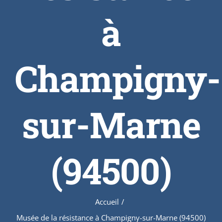
à
Champigny-
sur-Marne
(94500)
Accueil
/
Musée de la résistance à Champigny-sur-Marne (94500)