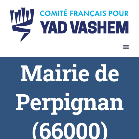
Skip
to
content
Mairie de
Perpignan
(66000)