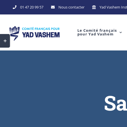
Skip
01 47 20 99 57
Nous contacter
Yad Vashem Inst
to
content
Le Comité français
pour Yad Vashem
Toggle
Sliding
Bar
Area
Sa