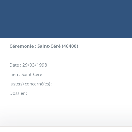
Céremonie : Saint-Céré (46400)
Date : 29/03/1998
Lieu : Saint-Cere
Juste(s) concerné(es) :
Dossier :