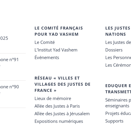
LE COMITÉ FRANÇAIS
LES JUSTES
POUR YAD VASHEM
NATIONS
2025
Le Comité
Les Justes d
L’Institut Yad Vashem
Dossiers
Événements
Les Personn
hone n°91
Les Cérémon
e
RÉSEAU « VILLES ET
VILLAGES DES JUSTES DE
EDUQUER 
hone n°90
FRANCE »
TRANSMET
e
Lieux de mémoire
Séminaires p
enseignants
Allée des Justes à Paris
Projets éduca
Allée des Justes à Jérusalem
Supports
Expositions numériques