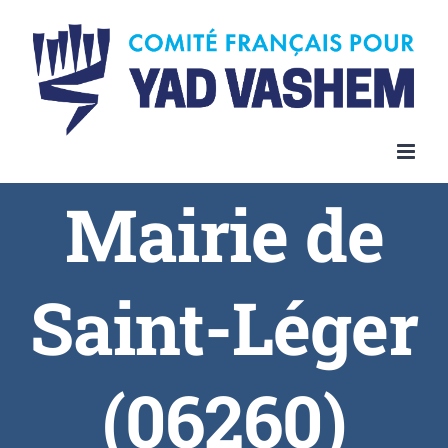
Skip
to
content
Mairie de
Saint-Léger
(06260)