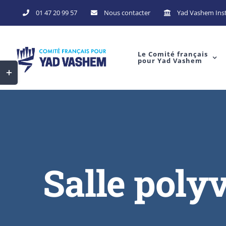
Skip
01 47 20 99 57
Nous contacter
Yad Vashem Inst
to
content
Le Comité français
pour Yad Vashem
Toggle
Sliding
Bar
Area
Salle poly