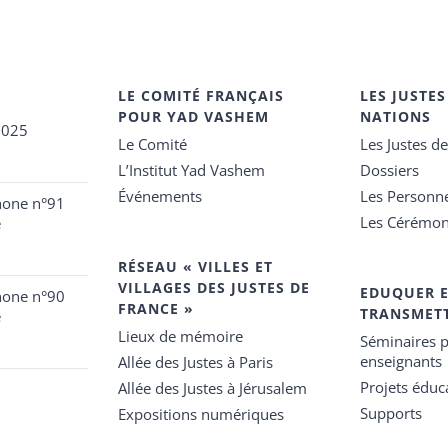
LE COMITÉ FRANÇAIS
LES JUSTES
POUR YAD VASHEM
NATIONS
2025
Le Comité
Les Justes d
L’Institut Yad Vashem
Dossiers
Événements
Les Personn
hone n°91
Les Cérémon
e
RÉSEAU « VILLES ET
VILLAGES DES JUSTES DE
EDUQUER 
hone n°90
FRANCE »
TRANSMET
e
Lieux de mémoire
Séminaires p
enseignants
Allée des Justes à Paris
Projets éduca
Allée des Justes à Jérusalem
Supports
Expositions numériques