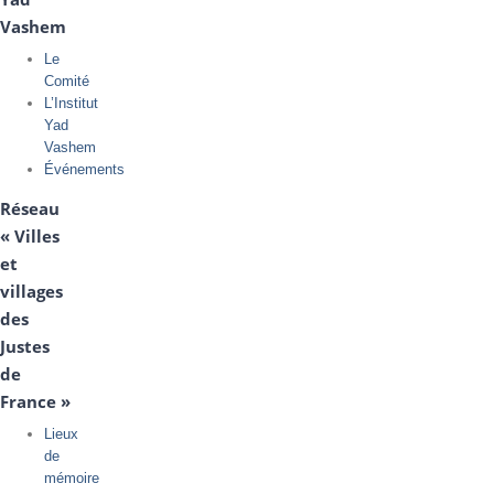
Vashem
Le
Comité
L’Institut
Yad
Vashem
Événements
Réseau
« Villes
et
villages
des
Justes
de
France »
Lieux
de
mémoire