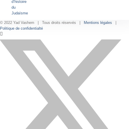
d’histoire
du
Judaïsme
© 2022 Yad Vashem | Tous droits réservés |
Mentions légales
|
Politique de confidentialté
Facebook
Instagram
LinkedIn
X