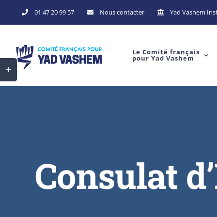
Skip
01 47 20 99 57
Nous contacter
Yad Vashem Inst
to
content
Le Comité français
pour Yad Vashem
Toggle
Sliding
Bar
Area
Consulat d’