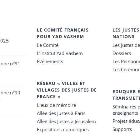
LE COMITÉ FRANÇAIS
LES JUSTES
POUR YAD VASHEM
NATIONS
2025
Le Comité
Les Justes d
L’Institut Yad Vashem
Dossiers
Événements
Les Personn
hone n°91
Les Cérémon
e
RÉSEAU « VILLES ET
VILLAGES DES JUSTES DE
EDUQUER 
hone n°90
FRANCE »
TRANSMET
e
Lieux de mémoire
Séminaires p
enseignants
Allée des Justes à Paris
Projets éduca
Allée des Justes à Jérusalem
Supports
Expositions numériques