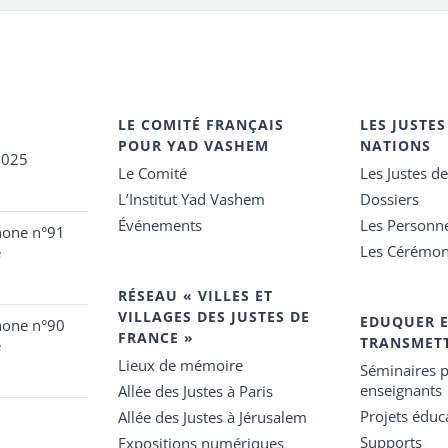
LE COMITÉ FRANÇAIS
LES JUSTES
POUR YAD VASHEM
NATIONS
2025
Le Comité
Les Justes d
L’Institut Yad Vashem
Dossiers
Événements
Les Personn
hone n°91
Les Cérémon
e
RÉSEAU « VILLES ET
VILLAGES DES JUSTES DE
EDUQUER 
hone n°90
FRANCE »
TRANSMET
e
Lieux de mémoire
Séminaires p
enseignants
Allée des Justes à Paris
Projets éduca
Allée des Justes à Jérusalem
Supports
Expositions numériques