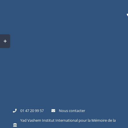
Skip
to
content
Toggle
Sliding
Bar
Area
01 47 20 99 57
Nous contacter
Yad Vashem Institut International pour la Mémoire de la