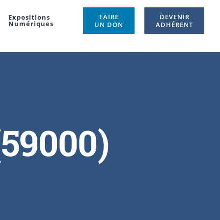
FAIRE
DEVENIR
Expositions
Numériques
UN DON
ADHÉRENT
(59000)