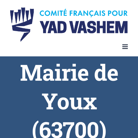
Skip
to
content
Mairie de
Youx
(63700)